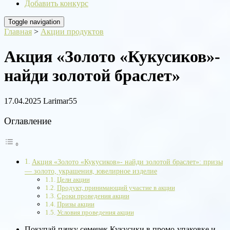
Добавить конкурс
Toggle navigation
Главная
>
Акции продуктов
Акция «Золото «Кукусиков»-
найди золотой браслет»
17.04.2025
Larimar55
Оглавление
Акция «Золото «Кукусиков»- найди золотой браслет»: призы
— золото, украшения, ювелирное изделие
Цели акции
Продукт, принимающий участие в акции
Сроки проведения акции
Призы акции
Условия проведения акции
Покупай пачку семечек Кукусики в промо-упаковке и