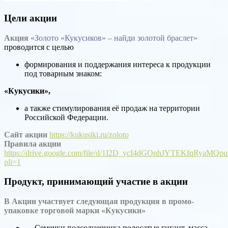
Цели акции
Акция
«Золото «Кукусиков» – найди золотой браслет»
проводится с целью
формирования и поддержания интереса к продукции
под товарным знаком:
«Кукусики»,
а также стимулирования её продаж на территории
Российской Федерации.
Сайт акции
https://kukusiki.ru/zoloto
Правила акции
https://drive.google.com/file/d/1I2D_ycI4dGOnhJYTEKfqRyaMQ
pli=1
Продукт, принимающий участие в акции
В Акции участвует следующая продукция в промо-
упаковке торговой марки «Кукусики»
— Семечки подсолнечника полосатые гигант, масса