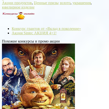
Акции продуктов
,
Ценные призы
золото
,
украшения
,
ювелирное изделие
Конкурс грантов от «Вклад в поколение»
Акция Sintec АКЦИЯ 4+1!
Похожие конкурсы и промо акции