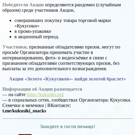
Победители Акции
определяются рандомно (случайным
образом) среди участников Акции,
совершивших покупку товара торговой марки
«Кукусики»
в промо-упаковке
в акционный период.
Участники,
признанные обладателями призов, могут по
просьбе Организатора принимать участие в
интервьюировании, фото- и видеосъёмке в связи с
признанием обладателями соответствующих призов, без
выплаты за это дополнительного вознаграждения.
Акция «Золото «Кукусиков»- найди золотой браслет»
Информация об Акции размещается
— на сайте
https://kukusiki.ru/
;
— в социальных сетях, сообществах Организатора: Кукусики.
Семечки и мемчики | ВКонтакте;
t.me/kukusiki_snacks
Заходите в гости почаще!